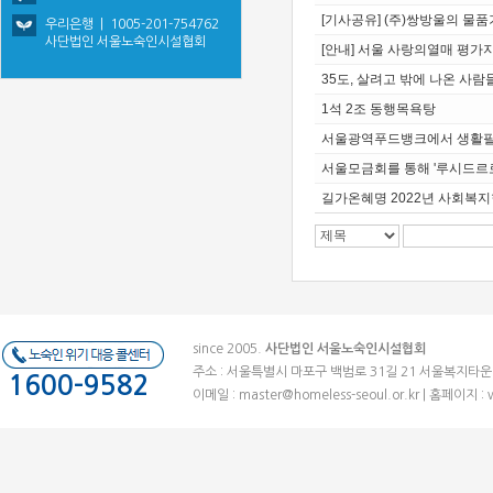
[기사공유] (주)쌍방울의 물
우리은행 | 1005-201-754762
사단법인 서울노숙인시설협회
[안내] 서울 사랑의열매 평가
35도, 살려고 밖에 나온 사람들.
1석 2조 동행목욕탕
서울광역푸드뱅크에서 생활필
서울모금회를 통해 '루시드르
길가온혜명 2022년 사회복지
since 2005.
사단법인 서울노숙인시설협회
주소 : 서울특별시 마포구 백범로 31길 21 서울복지타운 (우)041
1600-9582
이메일 :
master@homeless-seoul.or.kr
| 홈페이지 : 