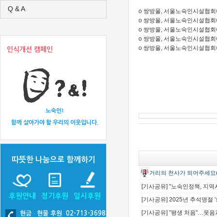
Q & A
o
쌍방울, 서울노숙인시설협회에 2억
o
쌍방울, 서울노숙인시설협회에 2
o
쌍방울, 서울노숙인시설협회에 자
o
쌍방울, 서울노숙인시설협회에 2억
o
쌍방울, 서울노숙인시설협회에 2억
인식개선 캠페인
노숙인!
함께 살아가야 할 우리의 이웃입니다.
따뜻한 나눔으로 함께하기
거리의 천사가 되어주세요
[기사공유] "노숙인정책, 지역
후원안내
정기후원
일시후원
[기사공유] 2025년 추석명절
[기사공유] "평생 처음"…웃
현금
·
현물 후원 02-713-3698